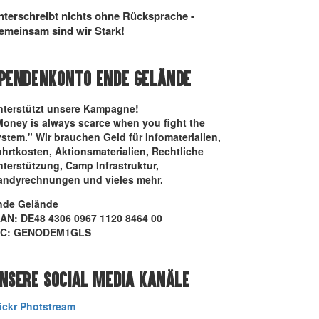
nterschreibt nichts ohne Rücksprache -
emeinsam sind wir Stark!
PENDENKONTO ENDE GELÄNDE
nterstützt unsere Kampagne!
Money is always scarce when you fight the
stem." Wir brauchen Geld für Infomaterialien,
hrtkosten, Aktionsmaterialien, Rechtliche
terstützung, Camp Infrastruktur,
andyrechnungen und vieles mehr.
nde Gelände
BAN: DE48 4306 0967 1120 8464 00
IC: GENODEM1GLS
NSERE SOCIAL MEDIA KANÄLE
lickr Photstream