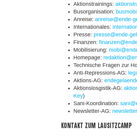
Aktionstrainings:
aktionst
Busorganisation:
busmobi
Anreise:
anreise@ende-ge
Internationales:
internati
Presse:
presse@ende-gel
Finanzen:
finanzen@ende
Mobilisierung:
mobi@ende
Homepage:
redaktion@en
Technische Fragen zur 
Anti-Repressions-AG:
leg
Aktions-AG:
endegelaend
Aktionslosgistik-AG:
aktio
Key
)
Sani-Koordination:
sani@e
Newsletter-AG:
newslette
Kontakt zum Lausitzcamp