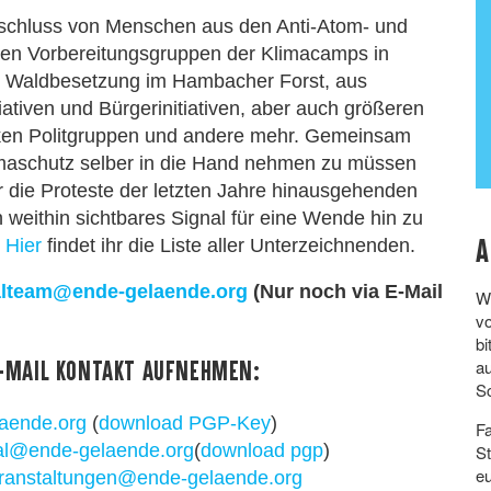
nschluss von Menschen aus den Anti-Atom- und
en Vorbereitungsgruppen der Klimacamps in
er Waldbesetzung im Hambacher Forst, aus
iativen und Bürgerinitiativen, aber auch größeren
nken Politgruppen und andere mehr. Gemeinsam
imaschutz selber in die Hand nehmen zu müssen
 die Proteste der letzten Jahre hinausgehenden
 weithin sichtbares Signal für eine Wende hin zu
A
.
Hier
findet ihr die Liste aller Unterzeichnenden.
alteam@ende-gelaende.org
(Nur noch via E-Mail
We
vo
bi
a
E-Mail Kontakt aufnehmen:
S
aende.org
(
download PGP-Key
)
Fa
al@ende-gelaende.org
(
download pgp
)
S
eu
ranstaltungen@ende-gelaende.org