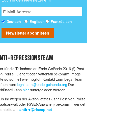
Englisch
Deutsch
Französisch
Newsletter abonnieren
NTI-REPRESSIONSTEAM
r für die Teilnahme an Ende Gelände 2016 (!) Post
n Polizei, Gericht oder Vattenfall bekommt, möge
tte so schnell wie möglich Kontakt zum Legal Team
ufnehmen:
legalteam@ende-gelaende.org
Der
chlüssel kann
hier
runtergeladen werden.
lls ihr wegen der Aktion letztes Jahr Post von Polizei,
taatsanwalt oder RWE(-Anwälten) bekommt, wendet
ch bitte an:
antirrr@riseup.net