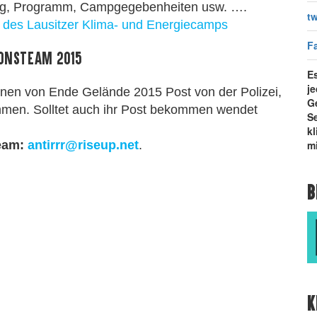
ung, Programm, Campgegebenheiten usw. ….
tw
 des Lausitzer Klima- und Energiecamps
F
onsteam 2015
Es
j
nnen von Ende Gelände 2015 Post von der Polizei,
G
en. Solltet auch ihr Post bekommen wendet
Se
k
team:
antirrr@riseup.net
.
mi
B
K