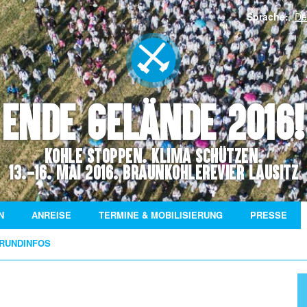
Sprache:
De
Ende Gelände 2016!
Kohle stoppen. Klima schützen.
13.-16. Mai 2016. Braunkohlerevier Lausitz
N
ANREISE
TERMINE & MOBILISIERUNG
PRESSE
RUNDINFOS