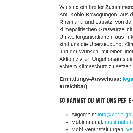
Wir sind ein breiter Zusamme
Anti-Kohle-Bewegungen, aus d
Rheinland und Lausitz, von d
klimapolitischen Graswurzelinit
Umweltorganisationen, aus li
sind uns die Überzeugung, Kl
und der Wunsch, mit einer über
Aktion zivilen Ungehorsams ein
echtem Klimaschutz zu setzen
Ermittlungs-Ausschuss:
leg
erreichbar)
So kannst Du mit uns per 
Allgemein:
info@ende-gel
Mobimaterial:
mobimateri
Mobi-Veranstaltungen:
Ve