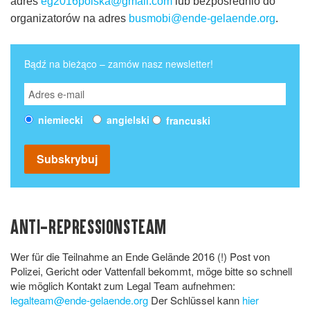
adres
eg2016polska@gmail.com
lub bezpośrednio do
organizatorów na adres
busmobi@ende-gelaende.org
.
Bądź na bieżąco – zamów nasz newsletter!
angielski
niemiecki
francuski
Subskrybuj
ANTI-REPRESSIONSTEAM
Wer für die Teilnahme an Ende Gelände 2016 (!) Post von
Polizei, Gericht oder Vattenfall bekommt, möge bitte so schnell
wie möglich Kontakt zum Legal Team aufnehmen:
legalteam@ende-gelaende.org
Der Schlüssel kann
hier