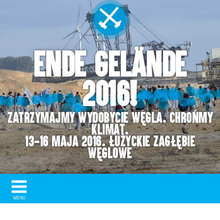
Ende Gelände
2016!
Zatrzymajmy wydobycie węgla. Chrońmy
klimat.
13-16 maja 2016. Łużyckie Zagłębie
Węglowe
Show/
MENU
Hide
Navigation