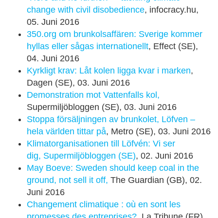
change with civil disobedience
, infocracy.hu,
05. Juni 2016
350.org om brunkolsaffären: Sverige kommer
hyllas eller sågas internationellt
, Effect (SE),
04. Juni 2016
Kyrkligt krav: Låt kolen ligga kvar i marken
,
Dagen (SE), 03. Juni 2016
Demonstration mot Vattenfalls kol,
Supermiljöbloggen (SE), 03. Juni 2016
Stoppa försäljningen av brunkolet, Löfven –
hela världen tittar på
, Metro (SE), 03. Juni 2016
Klimatorganisationen till Löfvén: Vi ser
dig, Supermiljöbloggen (SE)
, 02. Juni 2016
May Boeve: Sweden should keep coal in the
ground, not sell it off,
The Guardian (GB), 02.
Juni 2016
Changement climatique : où en sont les
promesses des entreprises?
, La Tribune (FR),