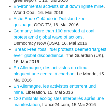
greenreport.it, 16. Mai 2016
Environmental activists shut down lignite mine
,
World Coal, 16. Mai 2016
Actie Ende Gelände in Duitsland zeer
geslaagd
, OOG TV, 16. Mai 2016
Germany: More than 100 arrested at coal
protest amid global wave of actions
,
Democracy Now (USA), 16. Mai 2016
‘Break Free’ fossil fuel protests deemed ‘largest
ever’ global disobedience
, The Guardian (UK),
16. Mai 2016
En Allemagne, des activistes du climat
bloquent une central à charbon
, Le Monde, 15.
Mai 2016
En Allemagne, les activistes enterrent und
mine
, Libération, 15. Mai 2016
120 militants écologistes interpellés après une
manifestation
, france24.com, 15.Mai 2016