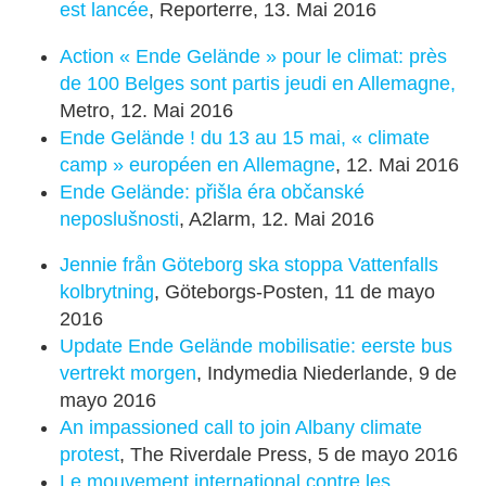
est lancée
, Reporterre, 13. Mai 2016
Action « Ende Gelände » pour le climat: près
de 100 Belges sont partis jeudi en Allemagne,
Metro, 12. Mai 2016
Ende Gelände ! du 13 au 15 mai, « climate
camp » européen en Allemagne
, 12. Mai 2016
Ende Gelände: přišla éra občanské
neposlušnosti
, A2larm, 12. Mai 2016
Jennie från Göteborg ska stoppa Vattenfalls
kolbrytning
, Göteborgs-Posten, 11 de mayo
2016
Update Ende Gelände mobilisatie: eerste bus
vertrekt morgen
, Indymedia Niederlande, 9 de
mayo 2016
An impassioned call to join Albany climate
protest
, The Riverdale Press, 5 de mayo 2016
Le mouvement international contre les