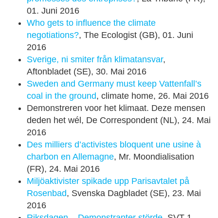
01. Juni 2016
Who gets to influence the climate
negotiations?
, The Ecologist (GB), 01. Juni
2016
Sverige, ni smiter från klimatansvar
,
Aftonbladet (SE), 30. Mai 2016
Sweden and Germany must keep Vattenfall’s
coal in the ground
, climate home, 26. Mai 2016
Demonstreren voor het klimaat. Deze mensen
deden het wél, De Correspondent (NL), 24. Mai
2016
Des milliers d’activistes bloquent une usine à
charbon en Allemagne
, Mr. Moondialisation
(FR), 24. Mai 2016
Miljöaktivister spikade upp Parisavtalet på
Rosenbad
, Svenska Dagbladet (SE), 23. Mai
2016
Riksdagen – Demonstranter störde
, SVT 1