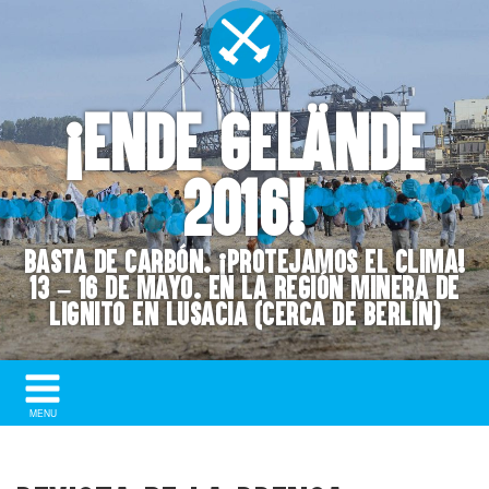
¡Ende Gelände
2016!
Basta de Carbón. ¡Protejamos el Clima!
13 – 16 de mayo. En la región minera de
lignito en Lusacia (cerca de Berlín)
Show/
MENU
Hide
Navigation